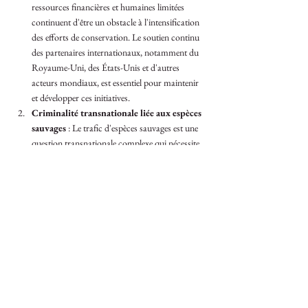
ressources financières et humaines limitées 
continuent d'être un obstacle à l'intensification 
des efforts de conservation. Le soutien continu 
des partenaires internationaux, notamment du 
Royaume-Uni, des États-Unis et d'autres 
acteurs mondiaux, est essentiel pour maintenir 
et développer ces initiatives.
Criminalité transnationale liée aux espèces 
sauvages
 : Le trafic d'espèces sauvages est une 
question transnationale complexe qui nécessite 
des efforts coordonnés au-delà des frontières. 
Les réseaux criminels opèrent dans plusieurs 
pays et, sans coopération régionale, il est difficile 
de perturber leurs activités. Pour y remédier, le 
Malawi a demandé un protocole additionnel à 
la Convention des Nations unies contre la 
criminalité transnationale organisée, qui créerait 
un cadre mondial pour lutter plus efficacement 
contre le trafic d'espèces sauvages. Cette 
proposition a été formulée par le président du 