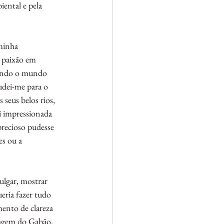
ental e pela 
minha 
 paixão em 
uando o mundo 
udei-me para o 
 seus belos rios, 
i impressionada 
precioso pudesse 
s ou a 
lgar, mostrar 
eria fazer tudo 
mento de clareza 
vagem do Gabão.