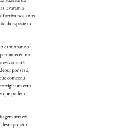
ra levaram a 
a furtiva nos anos 
ção da espécie no 
mado caminhando 
e permaneceu no 
eviver e até 
eou, por si só, 
O que começou 
orrigir um erro 
cos que podem 
isagem através 
 deste projeto 