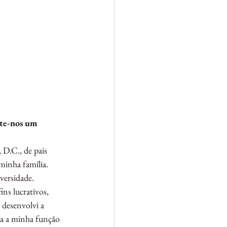
nte-nos um 
 D.C., de pais 
minha família. 
versidade. 
ns lucrativos, 
desenvolvi a 
ra a minha função 