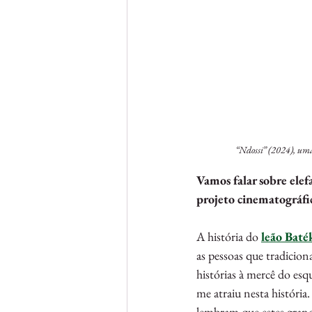
“Ndossi” (2024), uma 
Vamos falar sobre ele
projeto cinematográfic
A história do 
leão Baté
as pessoas que tradicio
histórias à mercê do es
me atraiu nesta história
lembram que estes grand