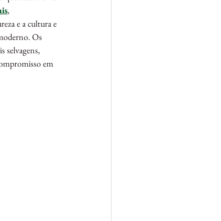
is
, 
eza e a cultura e 
 moderno. Os 
s selvagens, 
u compromisso em 