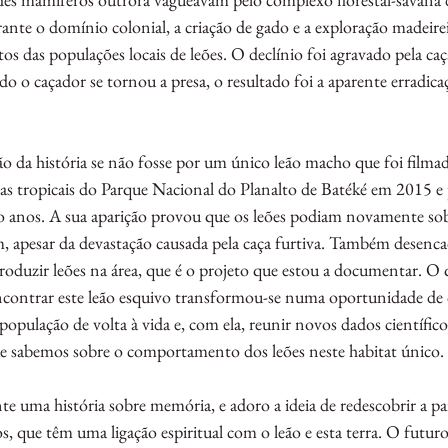
te o domínio colonial, a criação de gado e a exploração madeirei
 das populações locais de leões. O declínio foi agravado pela caç
do o caçador se tornou a presa, o resultado foi a aparente erradica
são da história se não fosse por um único leão macho que foi fil
stas tropicais do Parque Nacional do Planalto de Batéké em 2015 
o anos. A sua aparição provou que os leões podiam novamente sobr
, apesar da devastação causada pela caça furtiva. Também desencad
troduzir leões na área, que é o projeto que estou a documentar. 
ontrar este leão esquivo transformou-se numa oportunidade de c
ubpopulação de volta à vida e, com ela, reunir novos dados científi
e sabemos sobre o comportamento dos leões neste habitat único.
te uma história sobre memória, e adoro a ideia de redescobrir a pa
s, que têm uma ligação espiritual com o leão e esta terra. O futuro