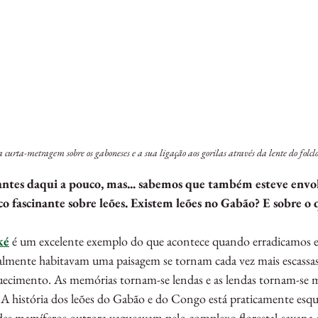
curta-metragem sobre os gaboneses e a sua ligação aos gorilas através da lente do folclo
fantes daqui a pouco, mas... sabemos que também esteve env
o fascinante sobre leões. Existem leões no Gabão? E sobre o q
ké
 é um excelente exemplo do que acontece quando erradicamos e
nalmente habitavam uma paisagem se tornam cada vez mais escassas
quecimento. As memórias tornam-se lendas e as lendas tornam-se mi
. A história dos leões do Gabão e do Congo está praticamente esqu
es mamíferos outrora vagueavam pelo complexo florestal-savana 