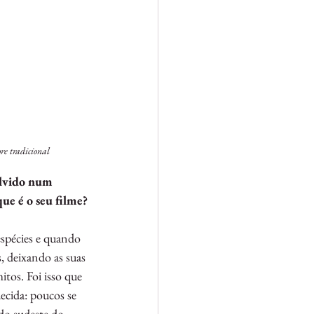
re tradicional
olvido num 
ue é o seu filme?
spécies e quando 
, deixando as suas 
tos. Foi isso que 
ecida: poucos se 
do sudeste do 