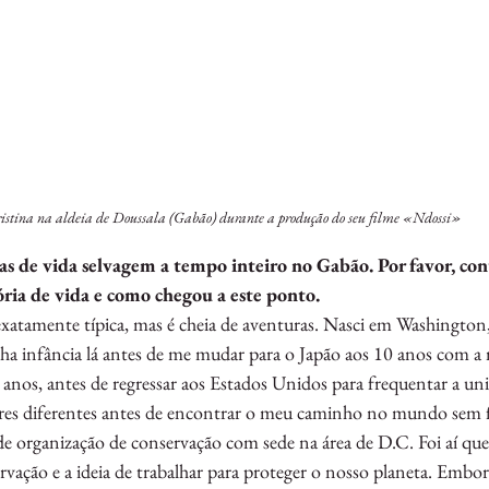
istina na aldeia de Doussala (Gabão) durante a produção do seu filme «Ndossi»
as de vida selvagem a tempo inteiro no Gabão. Por favor, co
ória de vida e como chegou a este ponto.
xatamente típica, mas é cheia de aventuras. Nasci em Washington,
nha infância lá antes de me mudar para o Japão aos 10 anos com a 
 anos, antes de regressar aos Estados Unidos para frequentar a uni
ores diferentes antes de encontrar o meu caminho no mundo sem fi
 organização de conservação com sede na área de D.C. Foi aí que 
rvação e a ideia de trabalhar para proteger o nosso planeta. Embo