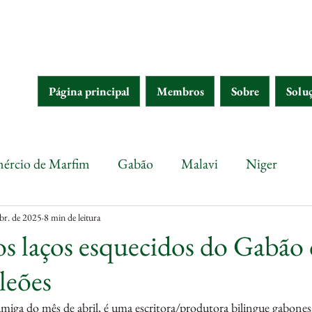
Página principal
Membros
Sobre
Solu
ércio de Marfim
Gabão
Malavi
Niger
br. de 2025
8 min de leitura
s laços esquecidos do Gabão
 leões
miga do mês de abril, é uma escritora/produtora bilingue gabone