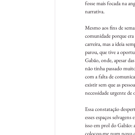
fosse mais focada na an
narrativa.
Mesmo aos fins de sema
comunidade porque era f
carreira, mas a ideia s
parou, que tive a oport
Gabão, onde, apesar das 
não tinha passado muito
com a falta de comunica
existir sem que as pess
necessidade urgente de o
Essa constatação desper
esses espaços selvagens 
isso em prol do Gabão: as
colocou-me num novo ca