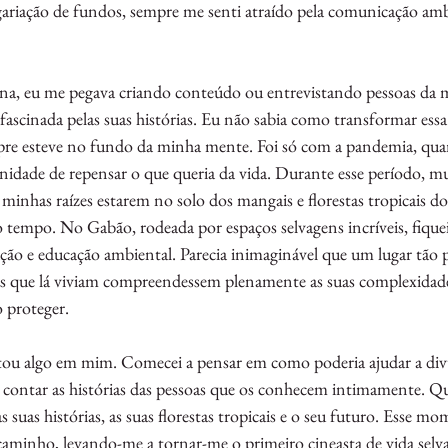
gariação de fundos, sempre me senti atraído pela comunicação ambi
na, eu me pegava criando conteúdo ou entrevistando pessoas da 
ascinada pelas suas histórias. Eu não sabia como transformar essa
empre esteve no fundo da minha mente. Foi só com a pandemia, q
unidade de repensar o que queria da vida. Durante esse período, m
minhas raízes estarem no solo dos mangais e florestas tropicais dos
 tempo. No Gabão, rodeada por espaços selvagens incríveis, fique
ção e educação ambiental. Parecia inimaginável que um lugar tão 
oas que lá viviam compreendessem plenamente as suas complexidade
 proteger.
tou algo em mim. Comecei a pensar em como poderia ajudar a divu
e contar as histórias das pessoas que os conhecem intimamente. Qu
 suas histórias, as suas florestas tropicais e o seu futuro. Esse mo
minho, levando-me a tornar-me o primeiro cineasta de vida sel