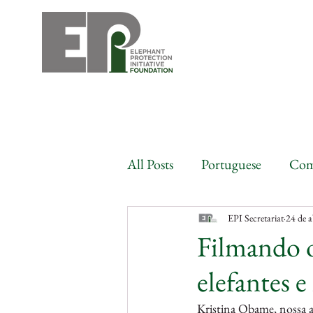
All Posts
Portuguese
Com
EPI Secretariat
24 de a
Filmando o
elefantes e
Kristina Obame, nossa a