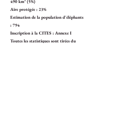
490 km² (5%)
Aire protégée : 23%
Estimation de la population d'éléphants
: 794
Inscription à la CITES : Annexe I
Toutes les statistiques sont tirées du
rapport
2016 du GSEAf sur le statut de
l'éléphant d'Afrique.
Ressources pour le
Tchad
Si vous souhaitez en savoir plus sur le plan
d'action pour l'éléphant du Tchad ou sur
d'autres ressources développées avec le
gouvernement tchadien, n'hésitez pas à