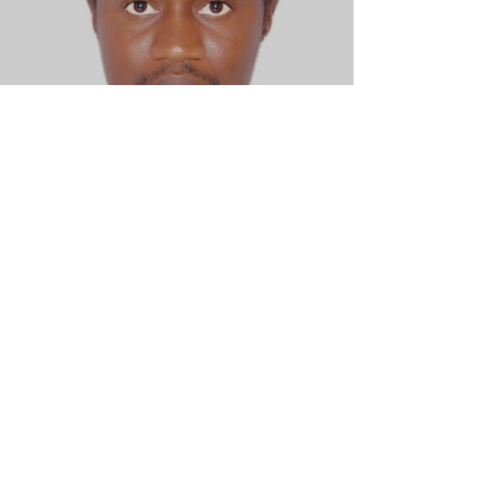
À l’intérieur de Yankari: Abdullahi Idris,
vétérinaire de la faune, parle de la
protection de la faune du Nigeria