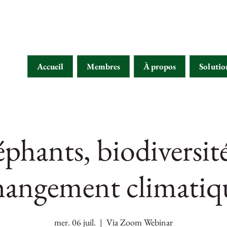
Accueil
Membres
À propos
Solutio
éphants, biodiversité
hangement climatiq
mer. 06 juil.
  |  
Via Zoom Webinar