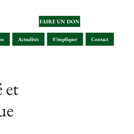
FAIRE UN DON
ns
Actualités
S'impliquer
Contact
 et
ue