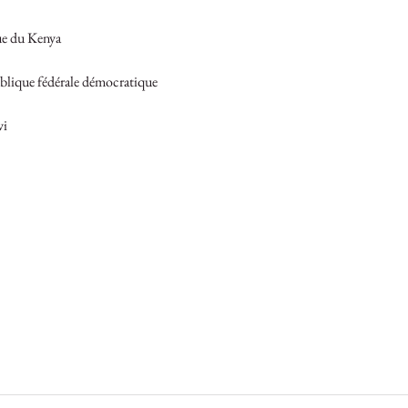
ue du Kenya
ublique fédérale démocratique 
wi