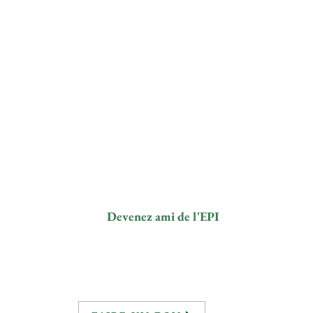
n
Contact
Sui
info@elephantprotectioninitiative.org
© 2024
des él
+44 203 865
3126
Devenez ami de l'EPI