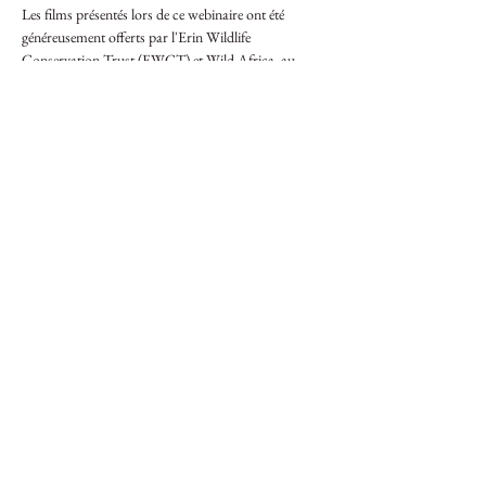
Les films présentés lors de ce webinaire ont été 
généreusement offerts par l'Erin Wildlife 
Conservation Trust (EWCT) et Wild Africa, au 
nom de la Fondation Africa Nature Investors (ANI).
Partager cet événement
Initiative pour la protection des
éléphants
Une alliance panafricaine
FAIRE UN DON
© 2024 Fondation de l'initiative pour la protection des éléphants
Devenez ami de l'EPI