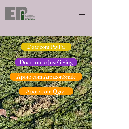
Doar com PayPal
Doar com o JustGiving
Apoio com AmazonSmile
Apoio com Qgiv