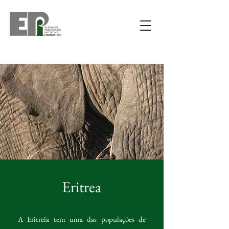
Eritrea
A Eritreia tem uma das populações de