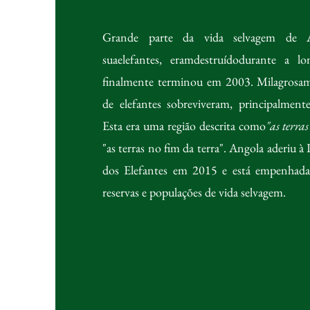
Grande parte da vida selvagem de A
sua
elefantes
, eram
destruído
durante a lo
finalmente terminou em 2003. Milagrosam
de elefantes sobreviveram, principalmen
Esta era uma região descrita como
"as terr
"as terras no fim da terra". Angola aderiu à 
dos Elefantes em 2015 e está empenhada 
reservas e populações de vida selvagem.