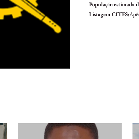
População estimada de
Listagem CITES:
Apên