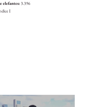
 elefantes:
3.396
dice I